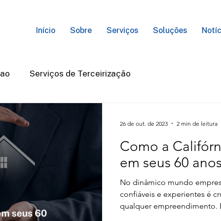
Início
Sobre
Serviços
Soluções
Notíc
cao
Serviços de Terceirização
26 de out. de 2023
2 min de leitura
Como a Califórn
em seus 60 anos 
No dinâmico mundo empresar
confiáveis e experientes é c
qualquer empreendimento. E