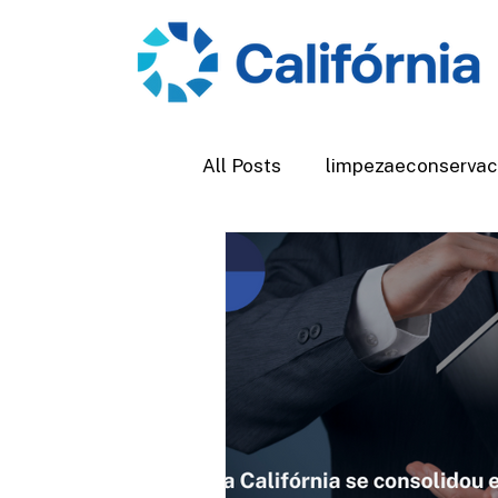
All Posts
limpezaeconserva