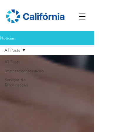
Notícias
All Posts
All Posts
limpezaeconservacao
Serviços de
Terceirização