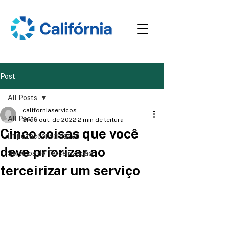
Post
All Posts
californiaservicos
All Posts
31 de out. de 2022
2 min de leitura
Cinco coisas que você
limpezaeconservacao
deve priorizar ao
Serviços de Terceirização
terceirizar um serviço