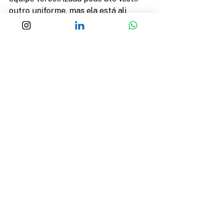
outro uniforme, mas ela está ali 
representando a sua empresa e 
defendendo seu negócio.
Precisa de uma empresa 
terceirizada parceira? Venha 
conversar conosco, estamos aqui 
para te ajudar.
A Califórnia faz, cuida, resolve.
controledepragas
californiaservicos
manutencao
copa
portaria
limpezaemanutencao
recepcao
servicoterceirizado
servicodecopa
manutencaopreventiva
limpezaaerea
terceirizacao
servicodeseguranca