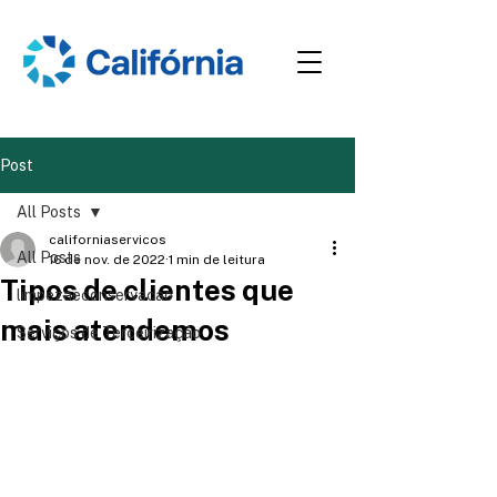
Post
All Posts
californiaservicos
All Posts
16 de nov. de 2022
1 min de leitura
Tipos de clientes que
limpezaeconservacao
mais atendemos
Serviços de Terceirização