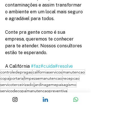
contaminações e assim transformar 
o ambiente em um local mais seguro 
e agradável para todos.
Conte pra gente como é sua 
empresa, queremos te conhecer 
para te atender. Nossos consultores 
estão te esperando.
A Califórnia 
#faz
#cuida
#resolve
controledepragas
californiaservicos
manutencao
copa
portaria
limpezaemanutencao
recepcao
servicoterceirizado
jardinagemepaisagismo
servicodecopa
manutencaopreventiva
limpezaespecial
limpezaaerea
terceirizacao
servicodeseguranca
limpezapredial
limpezaemanutencaopredial
limpezadesilos
servicodepaisagismo