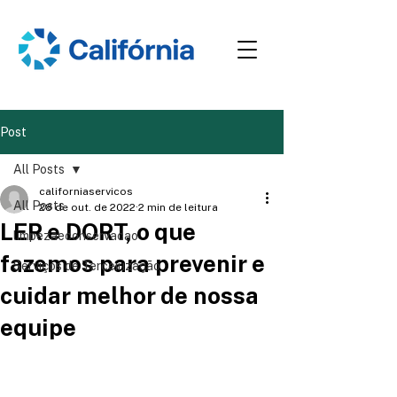
Post
All Posts
californiaservicos
All Posts
28 de out. de 2022
2 min de leitura
LER e DORT, o que
limpezaeconservacao
fazemos para prevenir e
Serviços de Terceirização
cuidar melhor de nossa
equipe